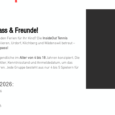
ss & Freunde!
en Ferien für Ihr Kind? Die
InsideOut Tennis
hlieren, Urdorf, Kilchberg und Wädenswil betreut –
spass!
ugendliche im
Alter von 4 bis 18
Jahren konzipiert. Die
f Alter, Kenntnisstand und Anmeldedatum, um das
n. Jede Gruppe besteht aus nur 4 bis 5 Spielern für
 2026:
26
6