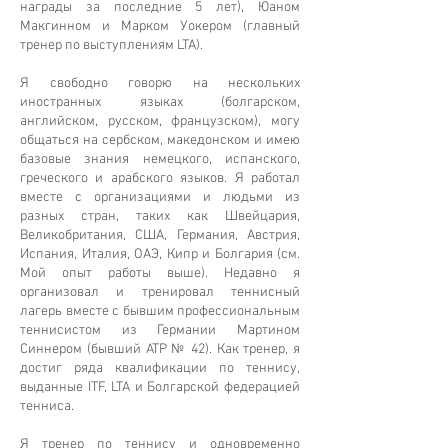
награды за последние 5 лет), Юаном
Макгинном и Марком Уокером (главный
тренер по выступлениям LTA).
Я свободно говорю на нескольких
иностранных языках (болгарском,
английском, русском, французском), могу
общаться на сербском, македонском и имею
базовые знания немецкого, испанского,
греческого и арабского языков. Я работал
вместе с организациями и людьми из
разных стран, таких как Швейцария,
Великобритания, США, Германия, Австрия,
Испания, Италия, ОАЭ, Кипр и Болгария (см.
Мой опыт работы выше). Недавно я
организовал и тренировал теннисный
лагерь вместе с бывшим профессиональным
теннисистом из Германии Мартином
Синнером (бывший ATP № 42). Как тренер, я
достиг ряда квалификации по теннису,
выданные ITF, LTA и Болгарской федерацией
тенниса.
Я тренер по теннису и одновременно