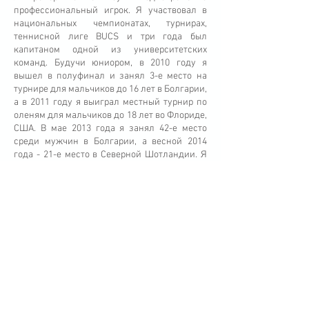
профессиональный игрок. Я участвовал в
национальных чемпионатах, турнирах,
теннисной лиге BUCS и три года был
капитаном одной из университетских
команд. Будучи юниором, в 2010 году я
вышел в полуфинал и занял 3-е место на
турнире для мальчиков до 16 лет в Болгарии,
а в 2011 году я выиграл местный турнир по
оленям для мальчиков до 18 лет во Флориде,
США. В мае 2013 года я занял 42-е место
среди мужчин в Болгарии, а весной 2014
года - 21-е место в Северной Шотландии. Я
выиграл открытый чемпионат Мездры (2012),
а в 2013 году сыграл два турнира ITF Future.
В сентябре 2017 года выиграла Vratsa OPEN
и стала Чемпионом региона. На период с
декабря 2016 года по апрель 2018 года я
несколько раз спарринговался с ведущим
теннисистом на инвалидных колясках
Гордоном Ридом (бывший №1 в одиночном и
парном разряде, обладатель турнира
Большого шлема и золотой призер
Паралимпийских игр в Рио в 2016 году).