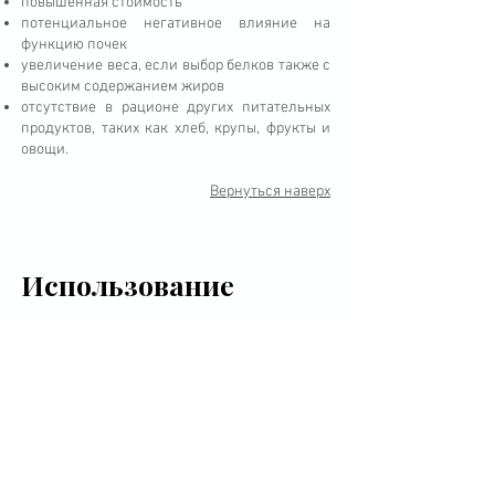
повышенная стоимость
потенциальное негативное влияние на
функцию почек
увеличение веса, если выбор белков также с
высоким содержанием жиров
отсутствие в рационе других питательных
продуктов, таких как хлеб, крупы, фрукты и
овощи.
Вернуться наверх
Использование
пищевых добавок для
улучшения
спортивных
результатов
Хорошо спланированная диета
удовлетворит ваши потребности в