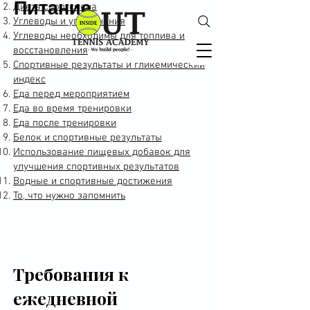
Питание
Диета спортсмена
Углеводы и упражнения
Углеводы необходимы для топлива и
восстановления
Спортивные результаты и гликемический
индекс
Еда перед мероприятием
Еда во время тренировки
Еда после тренировки
Белок и спортивные результаты
Использование пищевых добавок для
улучшения спортивных результатов
Водные и спортивные достижения
То, что нужно запомнить
Требования к
ежедневной